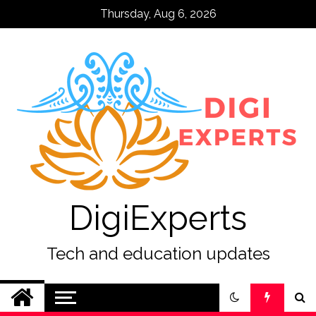
Skip
Thursday, Aug 6, 2026
to
content
DigiExperts
Tech and education updates