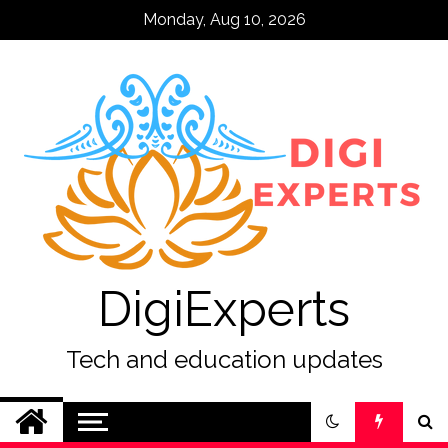
Skip
Monday, Aug 10, 2026
to
content
DigiExperts
Tech and education updates