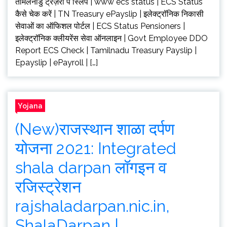
तमिलनाडु ट्रेज़री पे स्लिप | www ecs status | ECS Status
कैसे चेक करें | TN Treasury ePayslip | इलेक्ट्रॉनिक निकासी
सेवाओं का ऑफिशल पोर्टल | ECS Status Pensioners |
इलेक्ट्रॉनिक क्लीयरेंस सेवा ऑनलाइन | Govt Employee DDO
Report ECS Check | Tamilnadu Treasury Payslip |
Epayslip | ePayroll | […]
Yojana
(New)राजस्थान शाळा दर्पण
योजना 2021: Integrated
shala darpan लॉगइन व
रजिस्ट्रेशन
rajshaladarpan.nic.in,
ShalaDarpan |