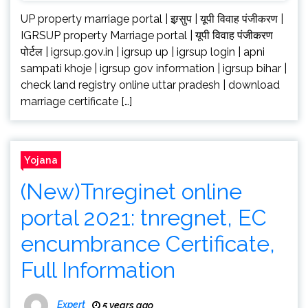
UP property marriage portal | इग्र्सुप | यूपी विवाह पंजीकरण |
IGRSUP property Marriage portal | यूपी विवाह पंजीकरण
पोर्टल | igrsup.gov.in | igrsup up | igrsup login | apni
sampati khoje | igrsup gov information | igrsup bihar |
check land registry online uttar pradesh | download
marriage certificate […]
Yojana
(New)Tnreginet online
portal 2021: tnregnet, EC
encumbrance Certificate,
Full Information
Expert
5 years ago