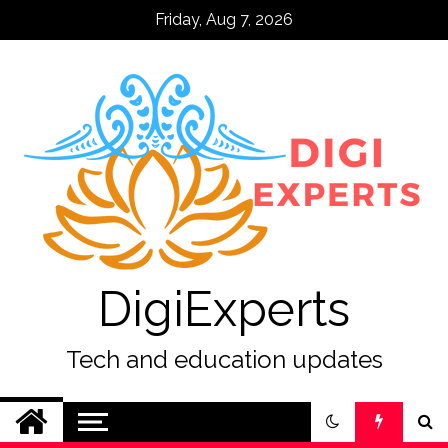
Skip
Friday, Aug 7, 2026
to
content
DigiExperts
Tech and education updates