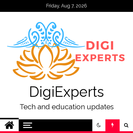
Skip
Friday, Aug 7, 2026
to
content
DigiExperts
Tech and education updates