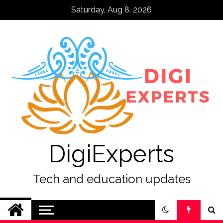
Skip
Saturday, Aug 8, 2026
to
content
DigiExperts
Tech and education updates