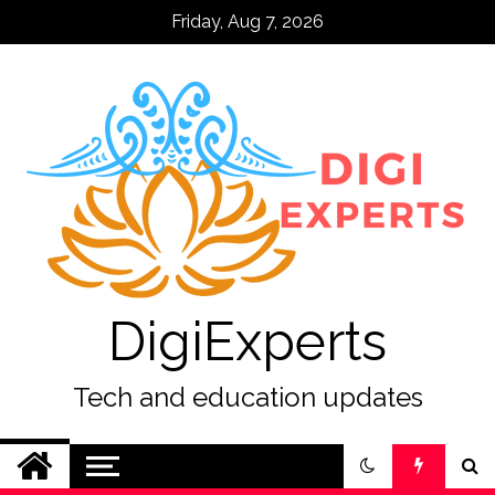
Skip
Friday, Aug 7, 2026
to
content
DigiExperts
Tech and education updates