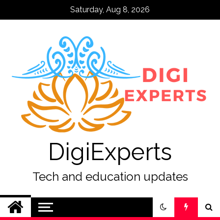
Skip
Saturday, Aug 8, 2026
to
content
DigiExperts
Tech and education updates