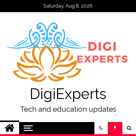
Skip
Saturday, Aug 8, 2026
to
content
DigiExperts
Tech and education updates