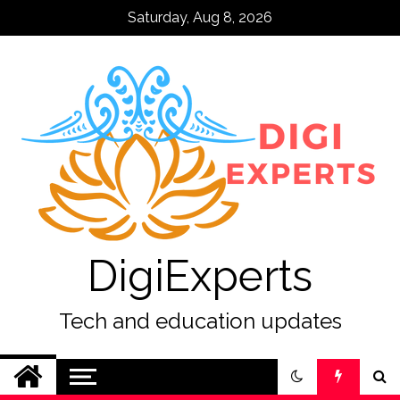
Skip
Saturday, Aug 8, 2026
to
content
DigiExperts
Tech and education updates