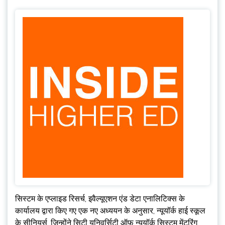
सिस्टम के एप्लाइड रिसर्च, इवैल्यूएशन एंड डेटा एनालिटिक्स के
कार्यालय द्वारा किए गए एक नए अध्ययन के अनुसार, न्यूयॉर्क हाई स्कूल
के सीनियर्स, जिन्होंने सिटी यूनिवर्सिटी ऑफ़ न्यूयॉर्क सिस्टम मेंटरिंग