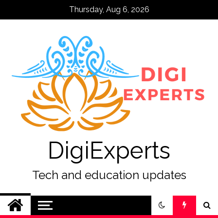
Skip
Thursday, Aug 6, 2026
to
content
DigiExperts
Tech and education updates