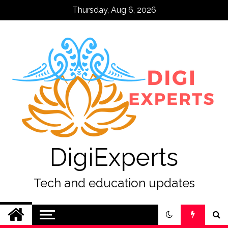
Skip
Thursday, Aug 6, 2026
to
content
DigiExperts
Tech and education updates