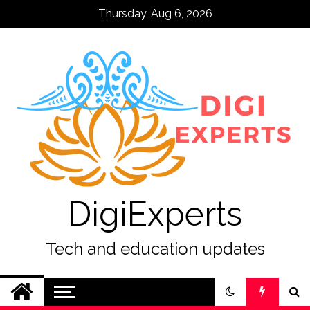
Skip
Thursday, Aug 6, 2026
to
content
DigiExperts
Tech and education updates