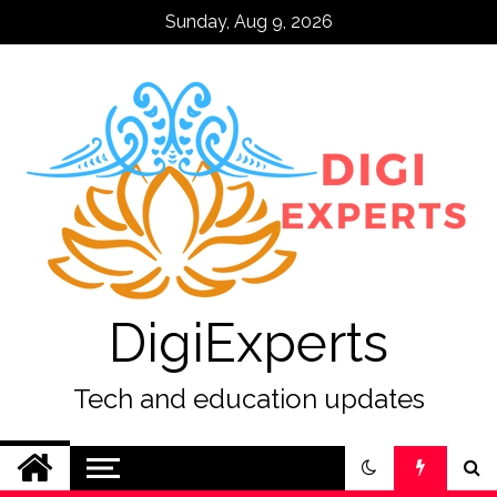
Skip
Sunday, Aug 9, 2026
to
content
DigiExperts
Tech and education updates