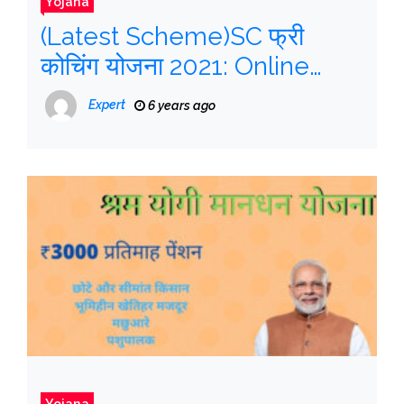
Yojana
(Latest Scheme)SC फ्री
कोचिंग योजना 2021: Online
Registration, Check
Expert
6 years ago
Eligibility, Status,
Yojana