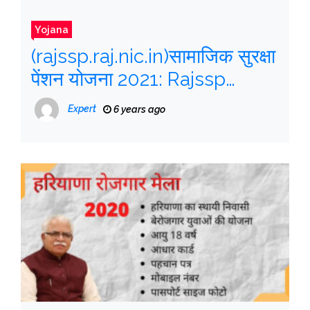
Yojana
(rajssp.raj.nic.in)सामाजिक सुरक्षा
पेंशन योजना 2021: Rajssp
Apply Online, लाभ, दस्तावेज़
Expert
6 years ago