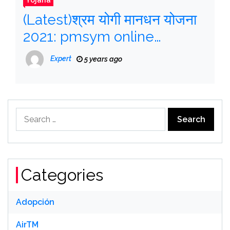
(Latest)श्रम योगी मानधन योजना
2021: pmsym online
registration | PM Mandhan
Expert
5 years ago
Yojana
Search
for:
Categories
Adopción
AirTM