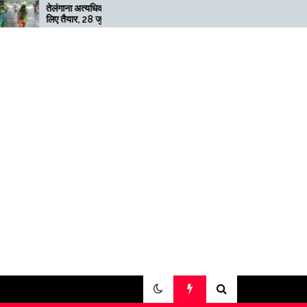
तेलंगाना अत्यधिक भारी बारिश के
मेगाफार्म के मालिक का कहना ह
लिए तैयार, 28 जुलाई तक ‘रेड’
अगर बिटकॉइन की कीमत दोगुन
अलर्ट जारी
हुई तो खनन लाभदायक नहीं है