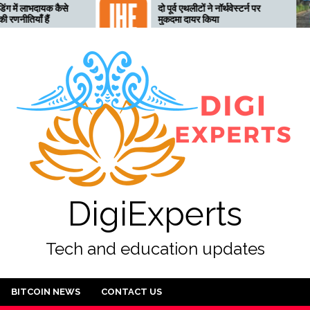
क कैसे
दो पूर्व एथलीटों ने नॉर्थवेस्टर्न पर
मुकदमा दायर किया
DigiExperts
Tech and education updates
BITCOIN NEWS
CONTACT US