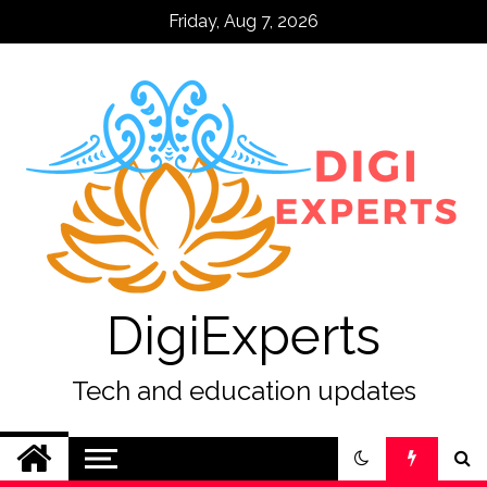
Skip
Friday, Aug 7, 2026
to
content
DigiExperts
Tech and education updates