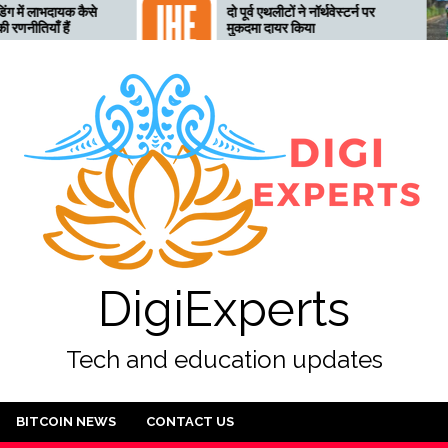
 कैसे
दो पूर्व एथलीटों ने नॉर्थवेस्टर्न पर
त
मुकदमा दायर किया
ल
अ
DigiExperts
Tech and education updates
BITCOIN NEWS
CONTACT US