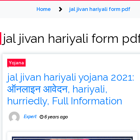
Home
jal jivan hariyali form pdf
jal jivan hariyali form pd
Yojana
jal jivan hariyali yojana 2021:
ऑनलाइन आवेदन, hariyali,
hurriedly, Full Information
Expert
6 years ago