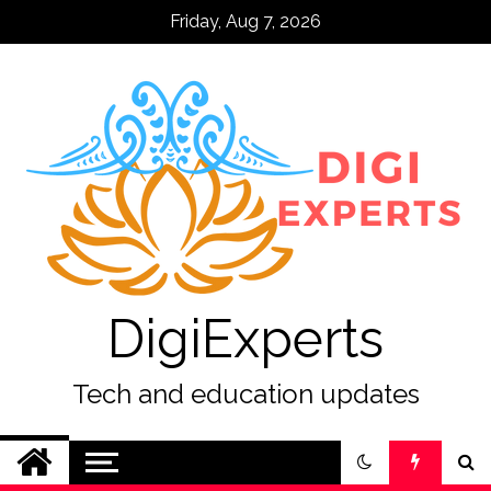
Skip
Friday, Aug 7, 2026
to
content
DigiExperts
Tech and education updates