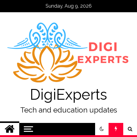
Skip
Sunday, Aug 9, 2026
to
content
DigiExperts
Tech and education updates