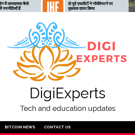
 कैसे
दो पूर्व एथलीटों ने नॉर्थवेस्टर्न पर
त
मुकदमा दायर किया
ल
अ
DigiExperts
Tech and education updates
BITCOIN NEWS
CONTACT US