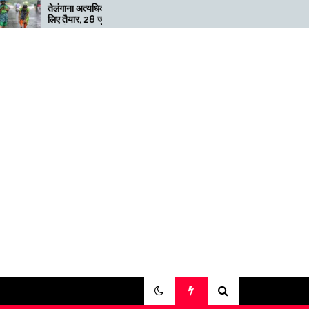
ेलंगाना अत्यधिक भारी बारिश के
मेगाफार्म के मालिक का कहना है कि
िए तैयार, 28 जुलाई तक ‘रेड’
अगर बिटकॉइन की कीमत दोगुनी नह
लर्ट जारी
हुई तो खनन लाभदायक नहीं है