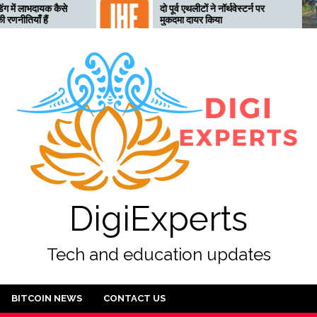
कैसे
दो पूर्व एथलीटों ने नॉर्थवेस्टर्न पर
त
मुकदमा दायर किया
ल
अ
DigiExperts
Tech and education updates
BITCOIN NEWS
CONTACT US