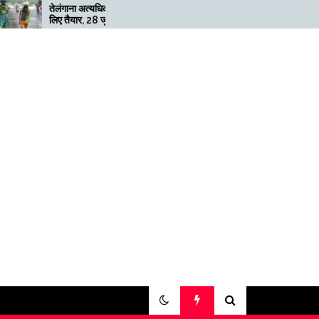
ेलंगाना अत्यधिक भारी बारिश के
मेगाफार्म के मालिक का कहना है कि
िए तैयार, 28 जुलाई तक ‘रेड’
अगर बिटकॉइन की कीमत दोगुनी नह
लर्ट जारी
हुई तो खनन लाभदायक नहीं है