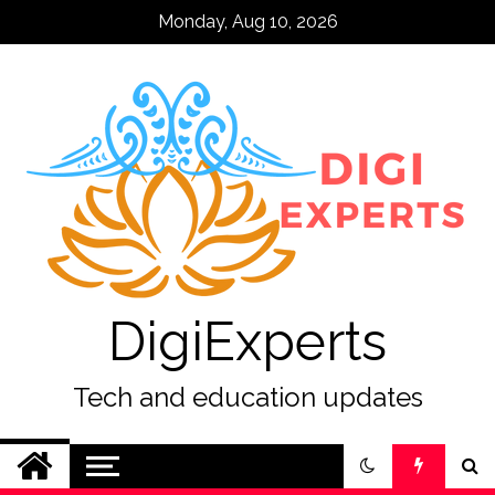
Skip
Monday, Aug 10, 2026
to
content
DigiExperts
Tech and education updates