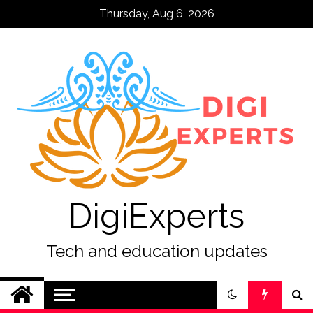
Skip
Thursday, Aug 6, 2026
to
content
DigiExperts
Tech and education updates