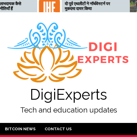
दो पूर्व एथलीटों ने नॉर्थवेस्टर्न पर
तेल
मुकदमा दायर किया
तैय
DigiExperts
Tech and education updates
BITCOIN NEWS
CONTACT US