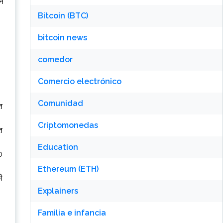
इन
Bitcoin (BTC)
bitcoin news
comedor
Comercio electrónico
Comunidad
त
Criptomonedas
त
Education
0
Ethereum (ETH)
ी
Explainers
Familia e infancia