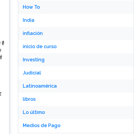
How To
India
inflación
 है
inicio de curso
े
ता
Investing
Judicial
Latinoamérica
ए
libros
Lo último
Medios de Pago