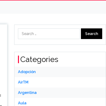
Search
for:
Categories
Adopción
।
AirTM
Argentina
ै।
Aula