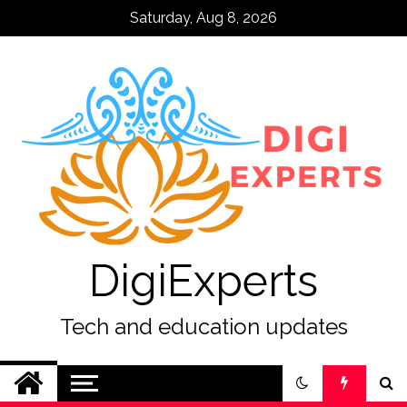
Skip
Saturday, Aug 8, 2026
to
content
DigiExperts
Tech and education updates