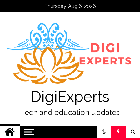
Skip
Thursday, Aug 6, 2026
to
content
DigiExperts
Tech and education updates