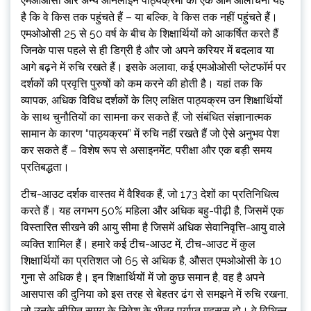
एमओओसी और अन्य ऑनलाइन पाठ्यक्रमों की एक आम आलोचना यह
है कि वे किस तक पहुंचते हैं – या बल्कि, वे किस तक नहीं पहुंचते हैं।
एमओओसी 25 से 50 वर्ष के बीच के शिक्षार्थियों को आकर्षित करते हैं
जिनके पास पहले से ही डिग्री है और जो अपने करियर में बदलाव या
आगे बढ़ने में रुचि रखते हैं। इसके अलावा, कई एमओओसी प्लेटफॉर्म पर
दर्शकों की प्रवृत्ति पुरुषों को कम करने की होती है। यहां तक ​​​​कि
व्यापक, अधिक विविध दर्शकों के लिए लक्षित पाठ्यक्रम उन शिक्षार्थियों
के साथ चुनौतियों का सामना कर सकते हैं, जो संबंधित संज्ञानात्मक
सामान के कारण “पाठ्यक्रम” में रुचि नहीं रखते हैं जो ऐसे अनुभव पेश
कर सकते हैं – विशेष रूप से असाइनमेंट, परीक्षा और एक बड़ी समय
प्रतिबद्धता।
टीच-आउट दर्शक वास्तव में वैश्विक हैं, जो 173 देशों का प्रतिनिधित्व
करते हैं। यह लगभग 50% महिला और अधिक बहु-पीढ़ी है, जिसमें एक
विस्तारित सीखने की आयु सीमा है जिसमें अधिक सेवानिवृत्ति-आयु वाले
व्यक्ति शामिल हैं। हमारे कई टीच-आउट में, टीच-आउट में कुल
शिक्षार्थियों का प्रतिशत जो 65 से अधिक है, औसत एमओओसी के 10
गुना से अधिक है। इन शिक्षार्थियों में जो कुछ समान है, वह है अपने
आसपास की दुनिया को इस तरह से बेहतर ढंग से समझने में रुचि रखना,
जो उनके सीमित समय के निवेश के भीतर पर्याप्त महसूस हो। वे विभिन्न