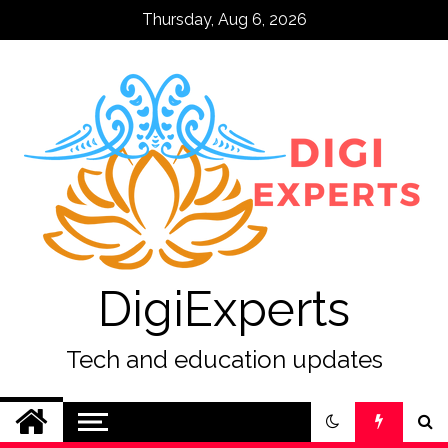
Skip
Thursday, Aug 6, 2026
to
content
DigiExperts
Tech and education updates