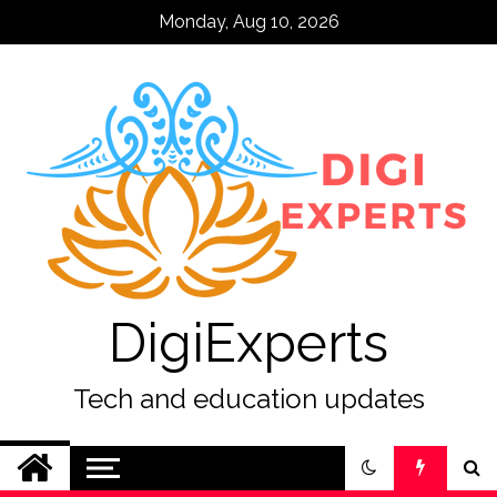
Skip
Monday, Aug 10, 2026
to
content
DigiExperts
Tech and education updates