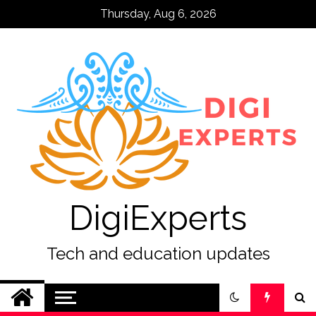
Skip
Thursday, Aug 6, 2026
to
content
DigiExperts
Tech and education updates