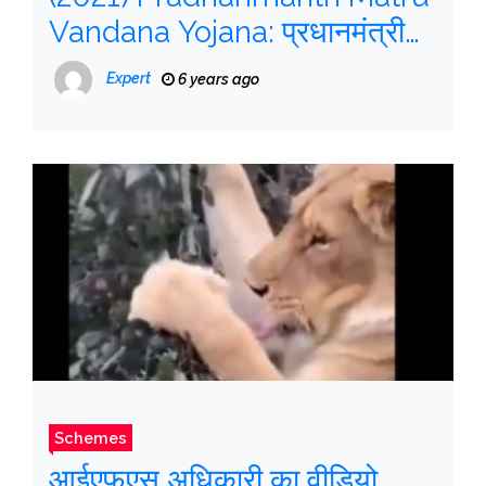
Vandana Yojana: प्रधानमंत्री
मातृत्व वंदना योजना, ऑनलाइन
Expert
6 years ago
आवेदन, गर्भावस्था सहायता योजना
Schemes
आईएफएस अधिकारी का वीडियो,