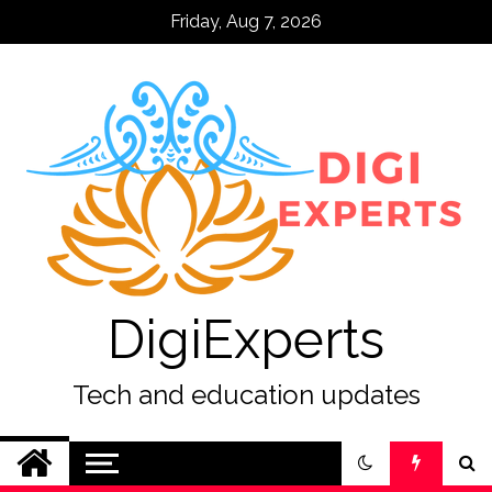
Skip
Friday, Aug 7, 2026
to
content
DigiExperts
Tech and education updates