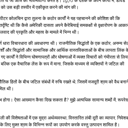
िपरीत थे जो आज की भविष्यवाणी करते हैं। 1970 के दशक के अपने कार्यों में, डेविड
ास को उस बड़ी तस्वीर में एकीकृत करने की मांग की।
ीटर कोलचिन द्वारा तुलना के कठोर कार्यों ने यह पहचानने की कोशिश की कि
र्दृष्टि थी कि कैसे अमेरिकी दासता अपने कैरेबियाई समकक्षों से वृक्षारोपण के आका
लवाद की प्रकृति और महत्व के मामले में भिन्न थी।
र्ण धारा विचारधारा की अवधारणा थी। राजनीतिक सिद्धांतों के एक कठोर, अनम्य से
त आदर्शों और सिद्धांतों और सामाजिक और आर्थिक वास्तविकताओं के बीच लापता लिंक क
 कार्यों ने विभिन्न घोषणापत्रों और घोषणाओं में व्यक्त विचारों को गंभीरता से लिय
, बल्कि एक वैचारिक लेंस के रूप में माना, जिसके माध्यम से व्यक्तियों ने जटिल की
िक हितों के बीच जटिल संबंधों में रुचि रखते थे, जिसमें मजदूरी श्रम को वैध बनान
शामिल थी।
 लाभ होगा। ऐसा आख्यान कैसा दिख सकता है? मुझे अत्यधिक सामान्य शब्दों में, रूपरे
ी विशेषताओं में एक मुद्रा अर्थव्यवस्था, विस्तारित लंबी दूरी का व्यापार, निवेशक
 के लिए मुक्त श्रम के विभिन्न रूपों का उपयोग करके वस्तु उत्पादन शामिल है।