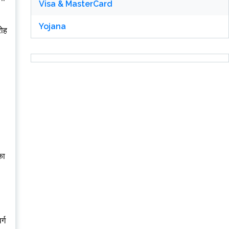
Visa & MasterCard
Yojana
रोह
का
्ग