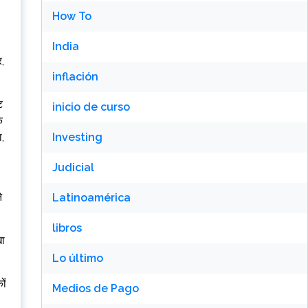
How To
India
र,
inflación
ट
inicio de curso
े
ा,
Investing
Judicial
े
Latinoamérica
libros
खा
Lo último
ों
Medios de Pago