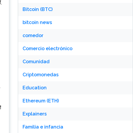
ं,
Bitcoin (BTC)
bitcoin news
comedor
Comercio electrónico
Comunidad
Criptomonedas
Education
ी
Ethereum (ETH)
ं
Explainers
Familia e infancia