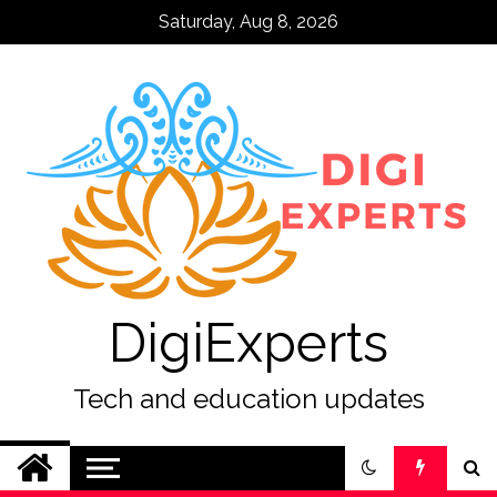
Skip
Saturday, Aug 8, 2026
to
content
DigiExperts
Tech and education updates