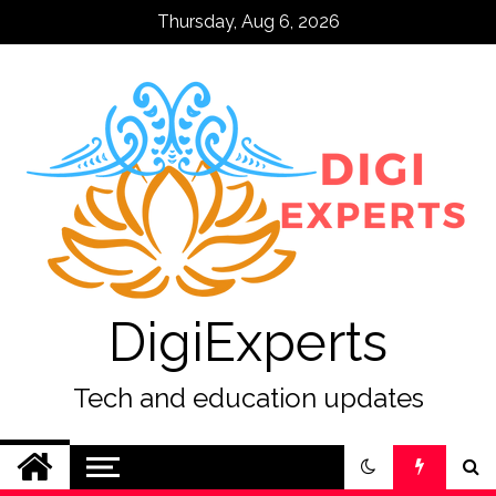
Skip
Thursday, Aug 6, 2026
to
content
DigiExperts
Tech and education updates