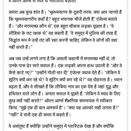
में ओपन आर्म्स से मिले थे नतालिया बज़ोलो
कमरा अब कुछ शांत है। “भूमध्यसागर के दूसरी तरफ, क्या आप जानते हैं
कि भूमध्यसागरीय कहाँ है? बहुत भयानक चीजें होती हैं,” एंजेल्स बताते
हैं। “और मगरमच्छ कौन थे”, एक बहुत चौकस लड़का पूछता है। “वे
लीबिया के तट रक्षक थे,” वह कहती हैं, “वे समुद्र में पुलिस की तरह हैं,
सिद्धांत रूप में उन्हें तट की रक्षा करनी चाहिए, लेकिन वे लोगों की रक्षा
नहीं करते हैं।”
अब जब उन्हें लगने लगा है कि असली कहानी में मगरमच्छ नहीं थे, तो
उनके पास ढेर सारे सवाल हैं। एक लड़की अपना हाथ उठाती है: “और वे
कैसे काटे गए?” “उन्होंने गोली मार दी,” एंजेल्स जवाब देते हैं। “लेकिन वे
शूटिंग क्यों कर रहे थे? वे शूटिंग क्यों कर रहे थे?” वह दोहराता है। ध्यान
बढ़ता है, और वे सीखते हैं कि लीबिया नाम का एक देश है जहां युद्ध और
हथियार वाले लोग हैं। अगला सवाल वे पूछते हैं: “लेकिन वे मदद के लिए
कुछ क्यों नहीं करते?” ओपन आर्म्स शैक्षणिक समन्वयक ने स्वीकार
किया, “मुझे एक ही बात आश्चर्य है”। “क्या यह आपको सही लगता है?”
“नहीं!” वे सभी एक ही समय में कहते हैं।
वे असंतुष्ट हैं क्योंकि उन्होंने समुद्र में प्लास्टिक देखा है और क्योंकि