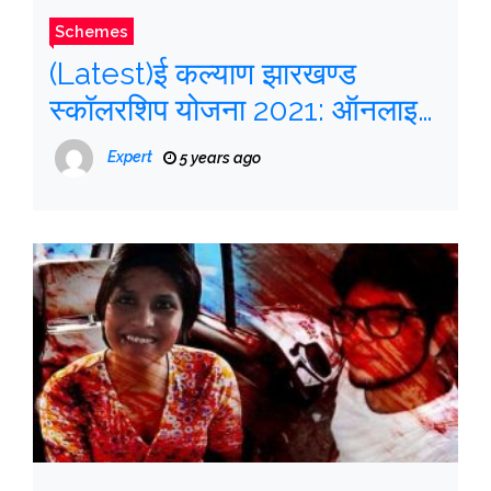
Schemes
(Latest)ई कल्याण झारखण्ड
स्कॉलरशिप योजना 2021: ऑनलाइन
फॉर्म, ई कल्याण छात्रवृति, आवेदन
Expert
5 years ago