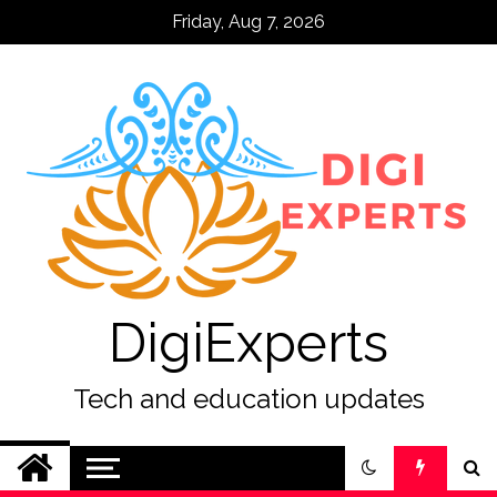
Skip
Friday, Aug 7, 2026
to
content
DigiExperts
Tech and education updates