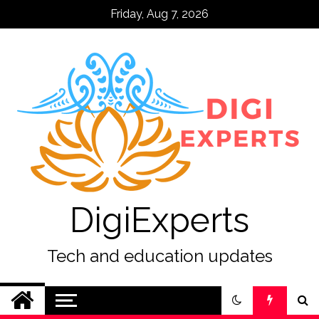
Skip
Friday, Aug 7, 2026
to
content
DigiExperts
Tech and education updates