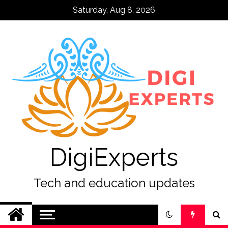
Skip
Saturday, Aug 8, 2026
to
content
DigiExperts
Tech and education updates