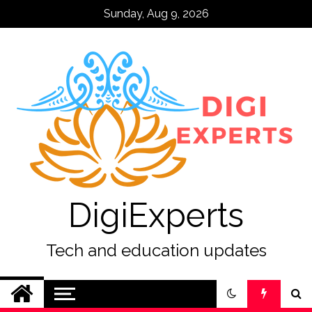
Skip
Sunday, Aug 9, 2026
to
content
DigiExperts
Tech and education updates