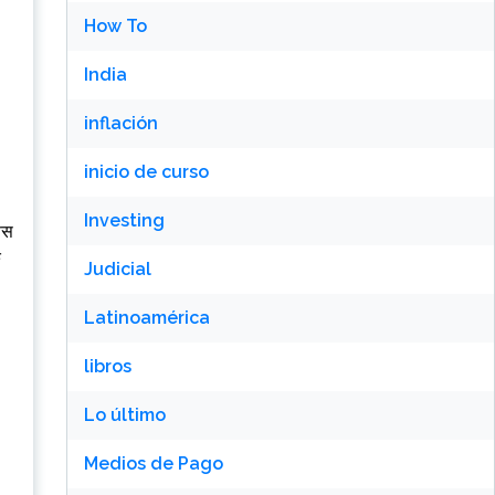
How To
India
inflación
inicio de curso
Investing
ेस
ि
Judicial
Latinoamérica
libros
Lo último
Medios de Pago