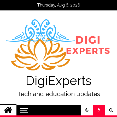
Skip
Thursday, Aug 6, 2026
to
content
DigiExperts
Tech and education updates