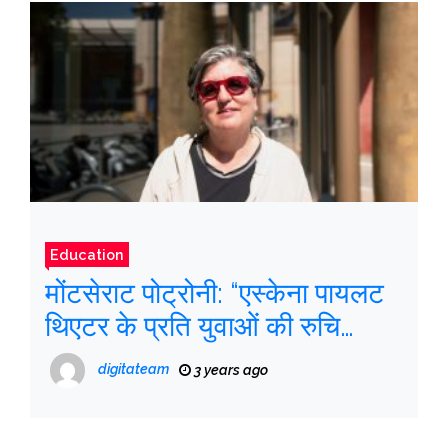
Education
मोंटसेराट पोट्रोनी: “एस्केना पायलट
थिएटर के प्रति युवाओं की रुचि
जगाना चाहती है”
digitateam
3 years ago