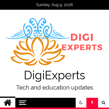
Skip
Sunday, Aug 9, 2026
to
content
DigiExperts
Tech and education updates