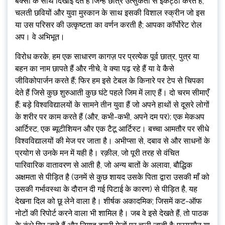
बक्सों के साथ दिखाई देते हैं जिन्हें छात्र उत्सुकता से इकट्ठा करते हैं;
चलती छवियों और युवा मुस्कान के साथ इसकी विशाल स्क्रीन जो इस
या उस परिसर की उत्कृष्टता का वर्णन करती है; आपका कॉर्पोरेट रोल
अप। वे अभिभूत।
विरोध करके, हम एक साधारण कागज़ पर प्रत्येक पूर्व छात्र, पुत्र या
बहन का नाम छापते हैं और नीचे, वे क्या पढ़ रहे हैं या वे कैसे
जीविकोपार्जन करते हैं; फिर हम इसे टेबल के किनारे पर टेप से चिपका
देते हैं जिसे कुछ शुरुआती कुछ घंटे पहले जिम में लाए हैं। दो चरम सीमाएँ
हैं: बड़े विश्वविद्यालयों के सामने तीन युवा हैं जो अपने हाथों से दूसरे लोगों
के शरीर पर काम करते हैं (और, कभी-कभी, अपने दम पर): एक मेकअप
आर्टिस्ट, एक ब्यूटीशियन और एक टैटू आर्टिस्ट। बच्चा आमतौर पर सीधे
विश्वविद्यालयों की मेज पर जाता है। अभीप्सा से, दबाव से और साधनों के
प्रयोग से उनके मन में यही है। रक़ील, जो पूरी तरह से वंचित
पारिवारिक वातावरण से आती है, जो अन्य बातों के अलावा, बौद्धिक
अक्षमता से पीड़ित है (उनमें से कुछ शायद उसके पिता द्वारा उसकी माँ को
उसकी गर्भावस्था के दौरान दी गई पिटाई के कारण) से पीड़ित है, यह
देखना दिल को छू लेने वाला है। शीर्षक अकादमिक; जिसमें कट-ऑफ
नोटों की रिपोर्ट करने वाला भी शामिल है। जब वे इसे देखते हैं, तो पाठक