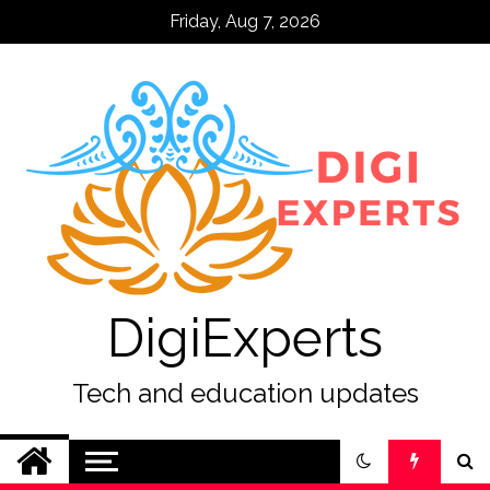
Skip
Friday, Aug 7, 2026
to
content
DigiExperts
Tech and education updates