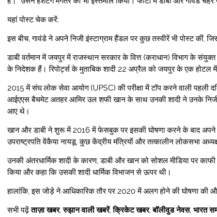
है।” उसने हैशटैग मंगेतर का भी इस्तेमाल किया। फोटो में डाबी और गावंडे चेहर
यहां पोस्ट चेक करें:
इस बीच, गावंडे ने अपने निजी इंस्टाग्राम हैंडल पर कुछ तस्वीरें भी पोस्ट कीं, जिस
डाबी वर्तमान में जयपुर में राजस्थान सरकार के वित्त (कराधान) विभाग के संयुक्
के निदेशक हैं। रिपोर्ट्स के मुताबिक शादी 22 अप्रैल को जयपुर के एक होटल में 
2015 में संघ लोक सेवा आयोग (UPSC) की परीक्षा में टॉप करने वाली पहली दलित
आईएएस बैचमेट अतहर आमिर उल शफी खान के साथ उनकी शादी ने उनके निजी जीवन
आए थे।
खान और डाबी ने शुरू में 2016 में फेसबुक पर इसकी घोषणा करने के बाद अपने 
उपराष्ट्रपति वेंकैया नायडू, कुछ केंद्रीय मंत्रियों और तत्कालीन लोकसभा अध्य
उनकी अंतरधार्मिक शादी के कारण, डाबी और खान को सोशल मीडिया पर काफी आल
किया और कहा कि उसकी शादी धार्मिक विभाजन से ऊपर थी।
हालांकि, इस जोड़े ने आधिकारिक तौर पर 2020 में अलग होने की घोषणा की और
सभी पढ़ें
ताज़ा खबर
,
रुझान वाली खबरें
,
क्रिकेट खबर
,
बॉलीवुड नेवस
,
भारत सम