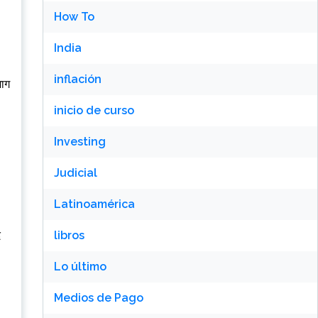
How To
India
:
inflación
भाग
inicio de curso
Investing
Judicial
Latinoamérica
द
libros
Lo último
Medios de Pago