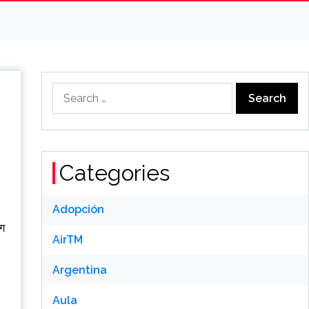
Search
for:
Categories
Adopción
ाग
AirTM
Argentina
Aula