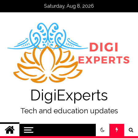
Skip
Saturday, Aug 8, 2026
to
content
DigiExperts
Tech and education updates