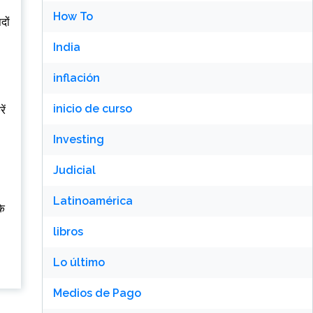
How To
दों
India
inflación
inicio de curso
ें
Investing
Judicial
Latinoamérica
के
libros
Lo último
Medios de Pago