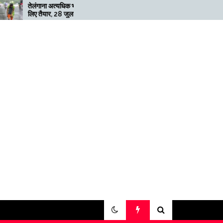
 अत्यधिक भारी बारिश के
मेगाफार्म के मालिक का कहना है कि
र, 28 जुलाई तक ‘रेड’
अगर बिटकॉइन की कीमत दोगुनी
री
नहीं हुई तो खनन लाभदायक नहीं है