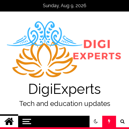
Skip
Sunday, Aug 9, 2026
to
content
DigiExperts
Tech and education updates