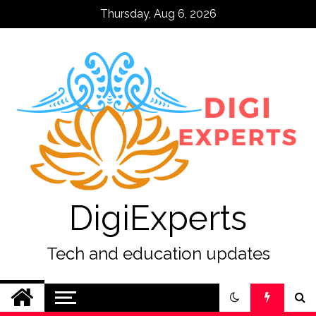
Skip
Thursday, Aug 6, 2026
to
content
DigiExperts
Tech and education updates