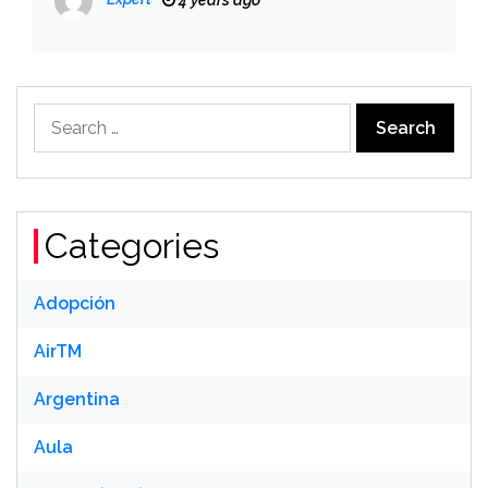
4 years ago
Search
for:
Categories
Adopción
AirTM
Argentina
Aula