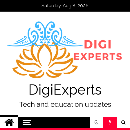
Skip
Saturday, Aug 8, 2026
to
content
DigiExperts
Tech and education updates