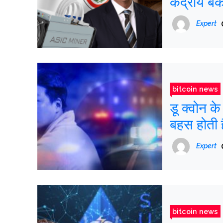
केंद्रीय ब
Expert
bitcoin news
डू क्वोन क
बहस होती ह
Expert
bitcoin news