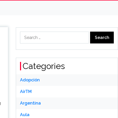
Search
for:
Categories
Adopción
AirTM
Argentina
म
Aula