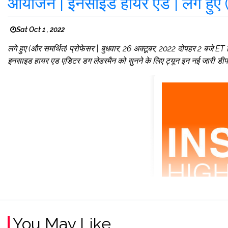
आयोजन | इनसाइड हायर एड | लगे हुए (
Sat Oct 1 , 2022
लगे हुए (और समर्थित) प्रोफेसर | बुधवार, 26 अक्टूबर, 2022 दोपहर 2 बजे ET स
इनसाइड हायर एड एडिटर डग लेडरमैन को सुनने के लिए ट्यून इन नई जारी डीप डाइव र
You May Like