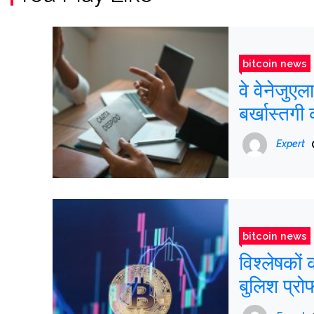
bitcoin news
वे वेनेजुएल
बर्खास्तगी 
Expert
bitcoin news
विश्लेषको
बुलिश प्रो