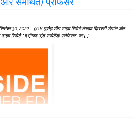
और समर्थित) प्रोफेसर
ितंबर 30, 2022 – 9:18 पूर्वाह्न डीप डाइव रिपोर्ट लेखक क्रिस्टी डेपॉल और
िपोर्ट, “द एंगेज्ड (एंड सपोर्टेड) ​​प्रोफेसर” पर […]