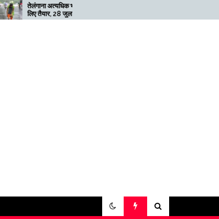
 अत्यधिक भारी बारिश के
मेगाफार्म के मालिक का कहना है कि
र, 28 जुलाई तक ‘रेड’
अगर बिटकॉइन की कीमत दोगुनी
री
नहीं हुई तो खनन लाभदायक नहीं है